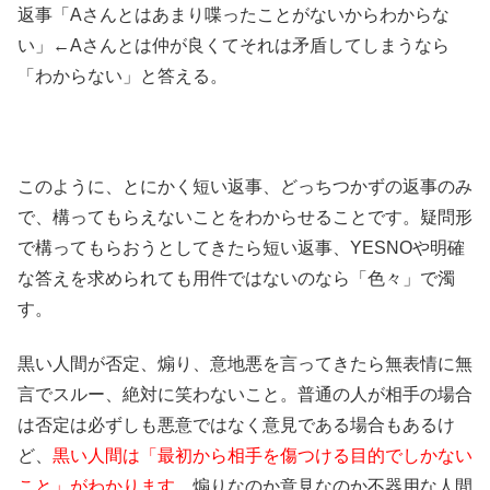
返事「Aさんとはあまり喋ったことがないからわからな
い」←Aさんとは仲が良くてそれは矛盾してしまうなら
「わからない」と答える。
このように、とにかく短い返事、どっちつかずの返事のみ
で、構ってもらえないことをわからせることです。疑問形
で構ってもらおうとしてきたら短い返事、YESNOや明確
な答えを求められても用件ではないのなら「色々」で濁
す。
黒い人間が否定、煽り、意地悪を言ってきたら無表情に無
言でスルー、絶対に笑わないこと。普通の人が相手の場合
は否定は必ずしも悪意ではなく意見である場合もあるけ
ど、
黒い人間は「最初から相手を傷つける目的でしかない
こと」がわかります。
煽りなのか意見なのか不器用な人間