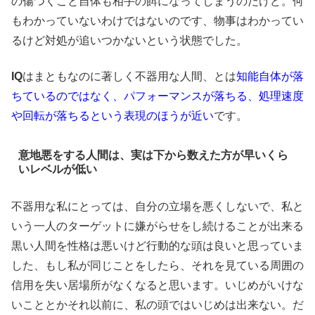
の傷つくこと自体も相手の餌になってしまうのだけど。何
もわかっていないわけではないのです、物事はわかってい
るけど対処が追いつかないという状態でした。
IQ
はまともなのに著しく不器用な人間、とは
知能自体が落
ちているのではなく、パフォーマンスが落ちる、処理速度
や回転が落ちるという表現のほうが近い
です。
意地悪をする人間は、実は下から数えた方が早いくら
いレベルが低い
不器用な私にとっては、自分の立場を悪くしないで、私と
いう一人のターゲットに嫌がらせをし続けることが出来る
黒い人間を性格は悪いけど行動的な頭は良いと思っていま
した、もし私が同じことをしたら、それを見ている周囲の
信用を失い居場所がなくなると思います。いじめがいけな
いこととかそれ以前に、私の頭ではいじめは出来ない。だ