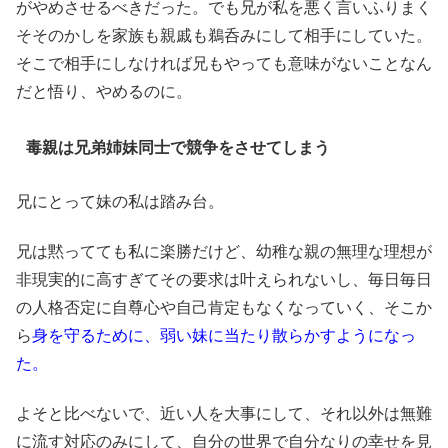
がやめさせるべきだった。でも兄が私を悪く言いふりまく
そそのかしを家族も親戚も鵜呑みにして相手にしていた。
そこで相手にしなければ兄もやっても意味がないことなん
だと悟り、やめるのに。
毒親は兄弟姉妹同士で競争をさせてしまう
兄にとって妹の私は踏み台。
兄は黙ってても私に楽勝だけど、幼稚な親の無理な理想が
非現実的に高すぎてその要求は叶えられないし、毎日毎日
の人格否定に自尊心や自己肯定もなくなっていく、そこか
ら
身を守るために、弱い妹に当たり散らかすようになっ
た。
よそと比べないで、近い人を大事にして、それ以外は無難
に流す対応のみにして、自分の世界で自分なりの幸せを見