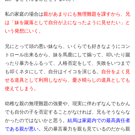
私の家庭の場合は
親があまりにも無理難題を課すから、兄
は「妹を蹴落として自分が上になったように見せたい」と
いう発想にいく。
兄にとって頭の悪い妹なら、いくらでも好きなようにコン
トロール出来るから、妹を馬鹿にして煽って、叩いたり蹴
ったり暴力をふるって、人格否定をして、失敗をいつまで
も叩くネタにして、自分はイイコを演じる。
自分をよく見
せる道具として利用しながら、憂さ晴らしの道具としても
使えてしまう。
幼稚な親の無理難題の強要や、現実に伴わずなんでもかん
でも自分の子を否定することがなければ、兄もそうならな
かったのではないかと思う。
結局は家庭内での最高責任者
である親が悪い。
兄の暴言暴力を親も見ているのだから親