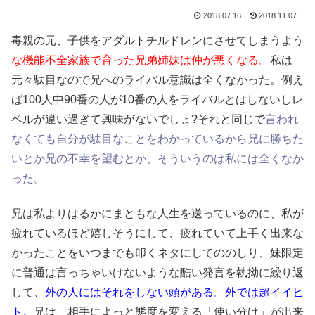
2018.07.16
2018.11.07
毒親の元、子供をアダルトチルドレンにさせてしまうよう
な機能不全家族で育った兄弟姉妹は仲が悪くなる。
私は
元々駄目なので兄へのライバル意識は全くなかった。例え
ば100人中90番の人が10番の人をライバルとはしないしレ
ベルが違い過ぎて興味がないでしょ?それと同じで
言われ
なくても自分が駄目なことをわかっているから兄に勝ちた
いとか兄の不幸を望むとか、そういうのは私には全くなか
った。
兄は私よりはるかにまともな人生を送っているのに、私が
疲れているほど嬉しそうにして、疲れていて上手く出来な
かったことをいつまでも叩くネタにしてののしり、妹限定
に普通は言っちゃいけないような酷い発言を執拗に繰り返
して、
外の人にはそれをしない頭がある。外では超イイヒ
ト。
兄は、相手によっと態度を変える「使い分け」が出来