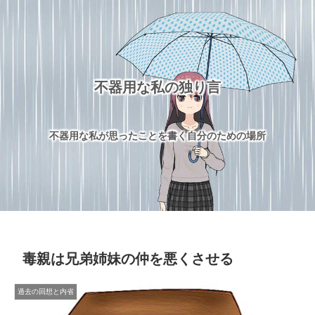
不器用な私の独り言
不器用な私が思ったことを書く自分のための場所
毒親は兄弟姉妹の仲を悪くさせる
過去の回想と内省