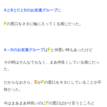
AとBとCとDのお友達グループ
に
F
の悪口をネタに輪に入ってくる感じだった。
F
A～Dのお友達グループ
は
と仲悪い時もあったけど
その時はそんなでもなく、まあ仲良くしている感じだっ
た。
E
F
だからなおさら、
が
の悪口をネタにしていることが不
快だった。
F
今はまあまあ仲良いのに
の悪口ばかり言うところと