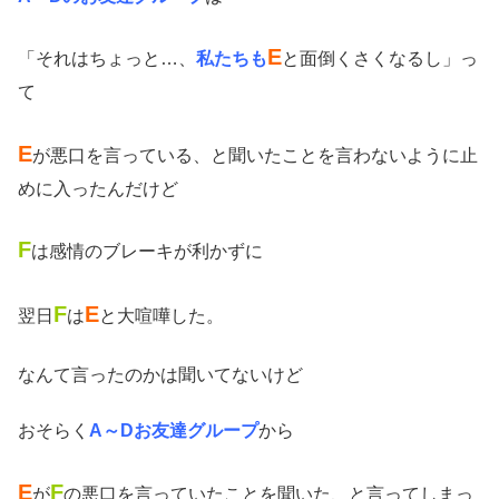
E
「それはちょっと…、
私たちも
と面倒くさくなるし」っ
て
E
が悪口を言っている、と聞いたことを言わないように止
めに入ったんだけど
F
は感情のブレーキが利かずに
F
E
翌日
は
と大喧嘩した。
なんて言ったのかは聞いてないけど
おそらく
A～Dお友達グループ
から
E
F
が
の悪口を言っていたことを聞いた、と言ってしまっ