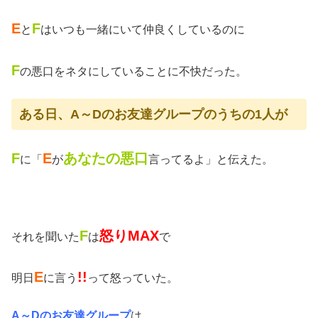
E
F
と
はいつも一緒にいて仲良くしているのに
F
の悪口をネタにしていることに不快だった。
ある日、A～Dのお友達グループのうちの1人が
F
E
あなたの悪口
に「
が
言ってるよ」と伝えた。
F
怒りMAX
それを聞いた
は
で
E
!!
明日
に言う
って怒っていた。
A～Dのお友達グループ
は