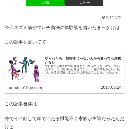
LINE
コピー
2017.03.24
今日ネズミ講やマルチ商法の体験談を書いたきっかけは、
この記事を書いてて
やられたら、加害者じゃない人から奪っても意味
がない
やられたら本人にやり返せとかって話ではないので。黒い
人間は、そう気づいた時点でスルー、極力関わらない、気
づいた時点で離れることが出来るようにどういう人かわか
らないうちは浅い対応しかしない。このへんが妥当な対処
法だと思うけど。アダルトチルドレ...
2017.03.24
adhd.ne10ge.com
この記事自体は、
外でイイ顔して家でアたる機能不全家族が主旨だったんだ
けど