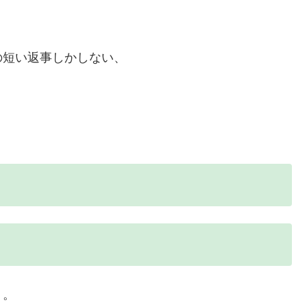
の短い返事しかしない、
。
り。